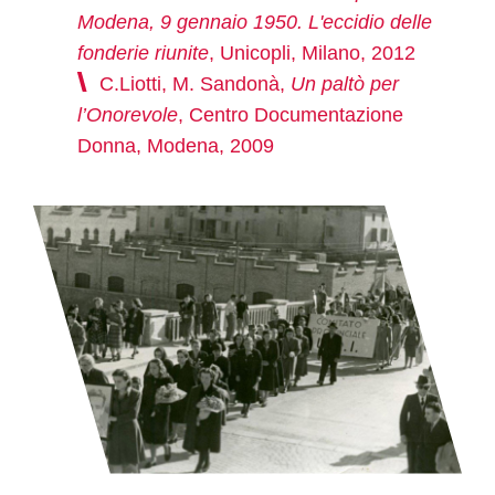
Modena, 9 gennaio 1950. L'eccidio delle
fonderie riunite
, Unicopli, Milano, 2012
C.Liotti, M. Sandonà,
Un paltò per
l’Onorevole
, Centro Documentazione
Donna, Modena, 2009