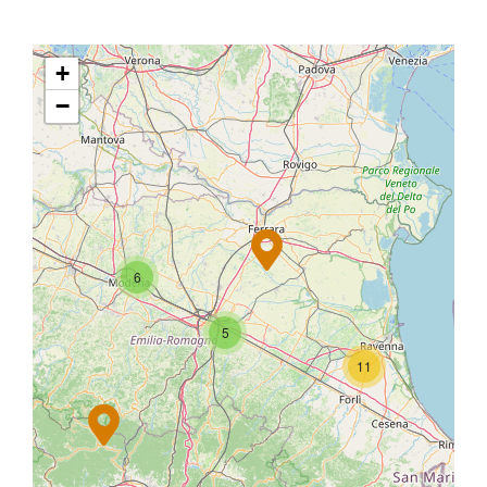
+
−
6
5
11