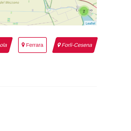
2
Leaflet
ola
Ferrara
Forlì-Cesena