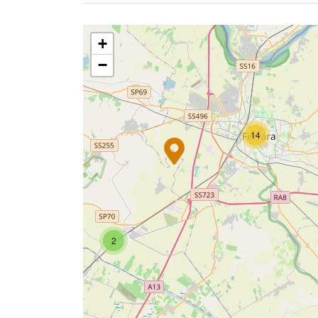
+
−
14
2